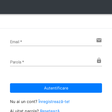
email
Email
*
lock
Parola
*
Autentificare
Nu ai un cont?
Înregistrează-te!
Ai uitat parola?
Resetează.